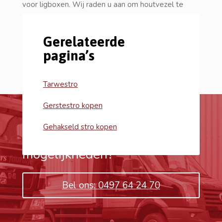
voor ligboxen. Wij raden u aan om houtvezel te
combineren met
Mirabox
om bacteriegroei en
stalziekten te voorkomen.
Gerelateerde
pagina’s
Tarwestro
Gerstestro kopen
Gehakseld stro kopen
Wil je meer weten over de
mogelijkheden?
Bel ons: 0497 64 24 70