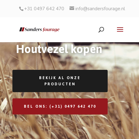
+31 0497 642 470
info@sandersfourage.nl
Houtvezel kopen
BEKIJK AL ONZE
PRODUCTEN
BEL ONS: (+31) 0497 642 470