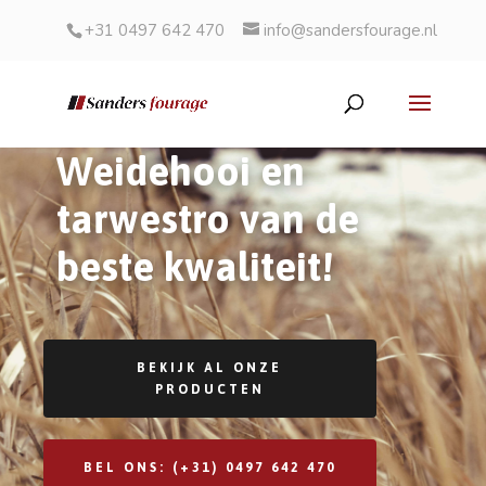
+31 0497 642 470
info@sandersfourage.nl
Weidehooi en
tarwestro van de
beste kwaliteit!
BEKIJK AL ONZE
PRODUCTEN
BEL ONS: (+31) 0497 642 470