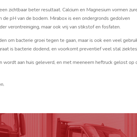
en zichtbaar beter resultaat. Calcium en Magnesium vormen zur
ren de pH van de bodem. Mirabox is een ondergronds gedolven
r verontreiniging, maar ook vrij van stikstof en fosfaten.
den om bacterie groei tegen te gaan, maar is ook een veel gebrui
graat is bacterie dodend, en voorkomt preventief veel stal ziektes
en wordt aan huis geleverd, en met meeneem heftruck gelost op 
en.