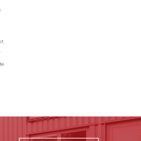
e
kt
.
de