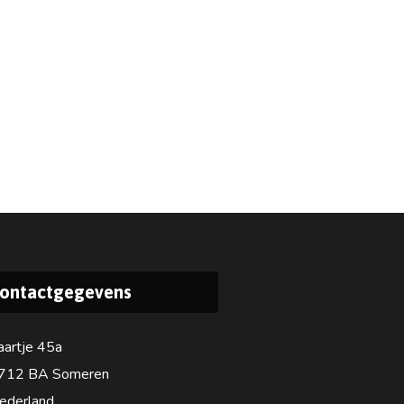
ontactgegevens
aartje 45a
712 BA Someren
ederland