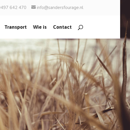
0497 642 470
info@sandersfourage.nl
Transport
Wie is
Contact