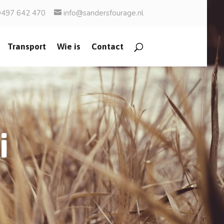
0497 642 470
info@sandersfourage.nl
Transport
Wie is
Contact
i