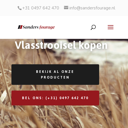
+31 0497 642 470
info@sandersfourage.nl
Vlasstrooisel kopen
BEKIJK AL ONZE
PRODUCTEN
BEL ONS: (+31) 0497 642 470